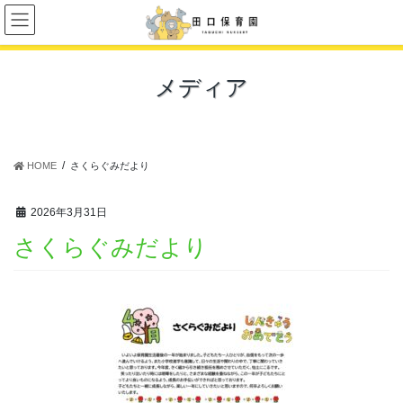
コ
ナ
ン
ビ
テ
ゲ
ン
ー
メディア
ツ
シ
に
ョ
移
ン
動
に
移
HOME
さくらぐみだより
動
2026年3月31日
さくらぐみだより