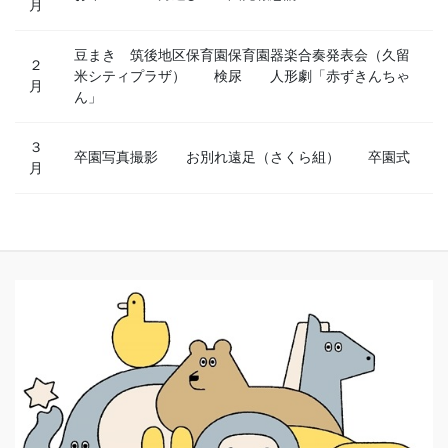
月
豆まき 筑後地区保育園保育園器楽合奏発表会（久留
２
米シティプラザ） 検尿 人形劇「赤ずきんちゃ
月
ん」
３
卒園写真撮影 お別れ遠足（さくら組） 卒園式
月