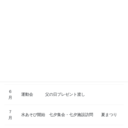
年間行事
- 202４年 -
４
入園式 野点（さくら組） 内科検診 歯科検
月
診 父母の会総会
５
こどもの日（ごほうび持ち帰る） 花まつり・母の日
月
プレゼント渡し
６
運動会 父の日プレゼント渡し
月
７
水あそび開始 七夕集会・七夕施設訪問 夏まつり
月