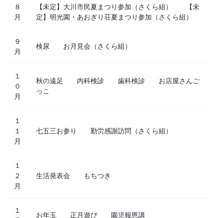
８
【未定】大川市民夏まつり参加（さくら組） 【未
月
定】明光園・あおぎり荘夏まつり参加（さくら組）
９
検尿 お月見会（さくら組）
月
１
秋の遠足 内科検診 歯科検診 お店屋さんご
０
っこ
月
１
１
七五三お参り 勤労感謝訪問（さくら組）
月
１
２
生活発表会 もちつき
月
１
お年玉 正月遊び 園児報恩講