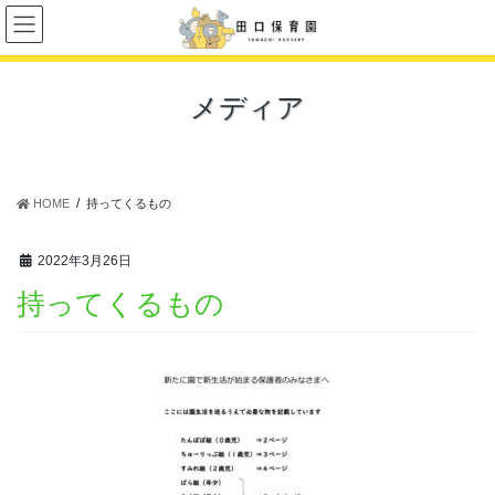
コ
ナ
ン
ビ
テ
ゲ
ン
ー
メディア
ツ
シ
に
ョ
移
ン
動
に
移
HOME
持ってくるもの
動
2022年3月26日
持ってくるもの