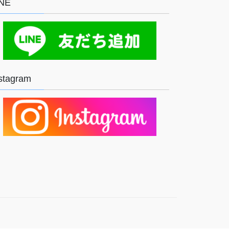
INE
stagram