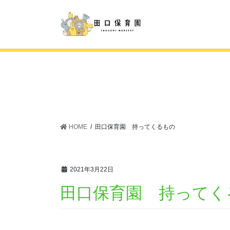
コ
ナ
ン
ビ
テ
ゲ
ン
ー
ツ
シ
に
ョ
移
ン
動
に
移
動
HOME
田口保育園 持ってくるもの
2021年3月22日
田口保育園 持ってく