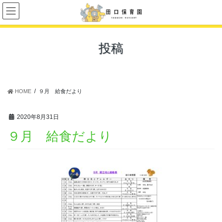
コ
ナ
ン
ビ
テ
ゲ
ン
ー
投稿
ツ
シ
に
ョ
移
ン
動
に
移
HOME
９月 給食だより
動
2020年8月31日
９月 給食だより