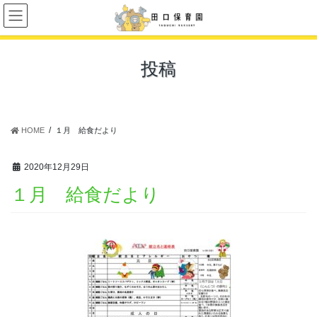
コ
ナ
ン
ビ
テ
ゲ
ン
ー
投稿
ツ
シ
に
ョ
移
ン
動
に
移
HOME
１月 給食だより
動
2020年12月29日
１月 給食だより