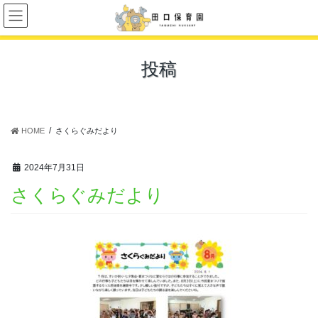
コ
ナ
ン
ビ
テ
ゲ
ン
ー
投稿
ツ
シ
に
ョ
移
ン
動
に
移
HOME
さくらぐみだより
動
2024年7月31日
さくらぐみだより