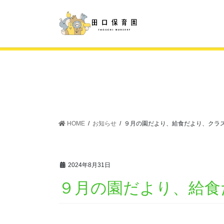
コ
ナ
ン
ビ
テ
ゲ
ン
ー
ツ
シ
に
ョ
移
ン
動
に
移
動
HOME
お知らせ
９月の園だより、給食だより、クラ
2024年8月31日
９月の園だより、給食