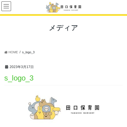
コ
ナ
ン
ビ
テ
ゲ
ン
ー
メディア
ツ
シ
に
ョ
移
ン
動
に
移
HOME
s_logo_3
動
2023年3月17日
s_logo_3