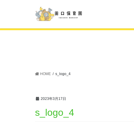
コ
ナ
ン
ビ
テ
ゲ
ン
ー
ツ
シ
に
ョ
移
ン
動
に
移
動
HOME
s_logo_4
2023年3月17日
s_logo_4