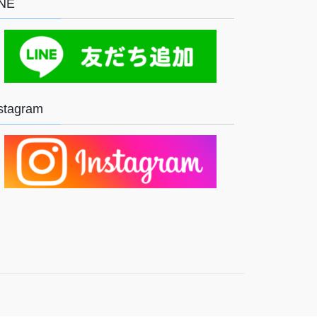
INE
stagram