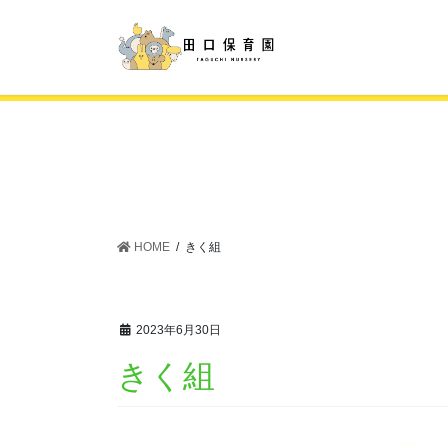
コ
ナ
ン
ビ
テ
ゲ
ン
ー
ツ
シ
に
ョ
移
ン
動
に
移
動
HOME
きく組
2023年6月30日
きく組