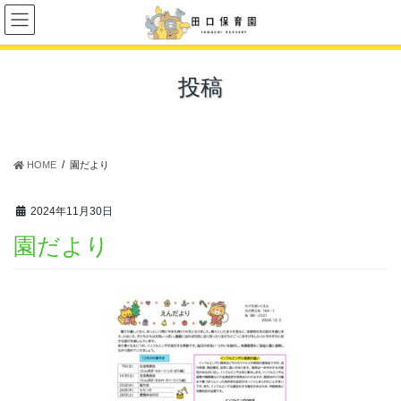
コ
ナ
ン
ビ
テ
ゲ
ン
ー
投稿
ツ
シ
に
ョ
移
ン
動
に
移
HOME
園だより
動
2024年11月30日
園だより